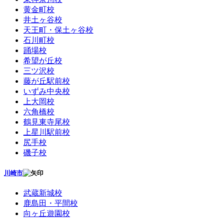
黄金町校
井土ヶ谷校
天王町・保土ヶ谷校
石川町校
踊場校
希望が丘校
三ツ沢校
藤が丘駅前校
いずみ中央校
上大岡校
六角橋校
鶴見東寺尾校
上星川駅前校
尻手校
磯子校
川崎市
武蔵新城校
鹿島田・平間校
向ヶ丘遊園校