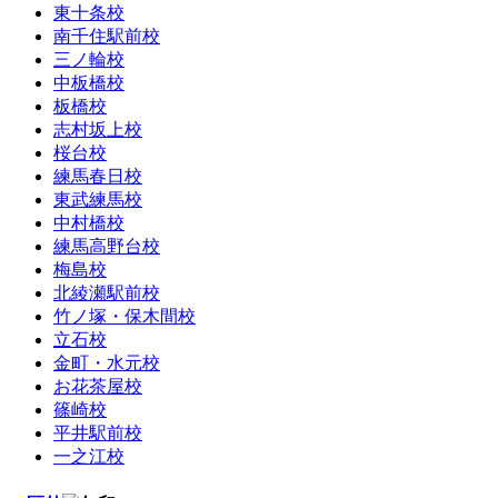
東十条校
南千住駅前校
三ノ輪校
中板橋校
板橋校
志村坂上校
桜台校
練馬春日校
東武練馬校
中村橋校
練馬高野台校
梅島校
北綾瀬駅前校
竹ノ塚・保木間校
立石校
金町・水元校
お花茶屋校
篠崎校
平井駅前校
一之江校