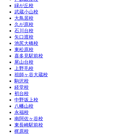
緑が丘校
武蔵小山校
大鳥居校
久が原校
石川台校
矢口渡校
池尻大橋校
東松原校
喜多見駅前校
尾山台校
上野毛校
祖師ヶ谷大蔵校
駒沢校
経堂校
初台校
中野坂上校
八幡山校
永福校
南阿佐ヶ谷校
東長崎駅前校
梶原校