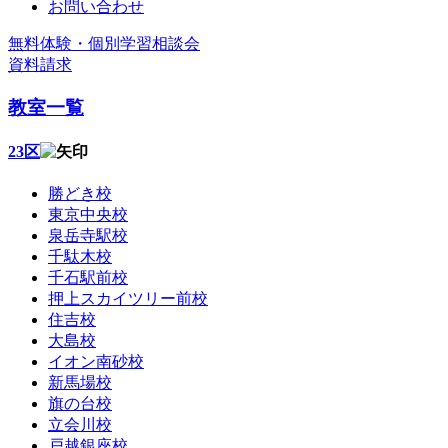
お問い合わせ
無料体験・個別学習相談会
資料請求
教室一覧
23区
勝どき校
東京中央校
泉岳寺駅校
千駄木校
千石駅前校
押上スカイツリー前校
住吉校
大島校
イオン南砂校
新馬場校
旗の台校
立会川校
戸越銀座校