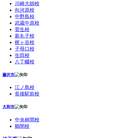
川崎大師校
向河原校
中野島校
武蔵中原校
菅生校
新丸子校
梶ヶ谷校
子母口校
生田校
八丁畷校
藤沢市
江ノ島校
長後駅前校
大和市
中央林間校
鶴間校