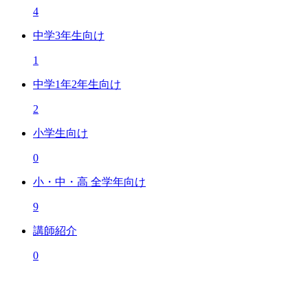
4
中学3年生向け
1
中学1年2年生向け
2
小学生向け
0
小・中・高 全学年向け
9
講師紹介
0