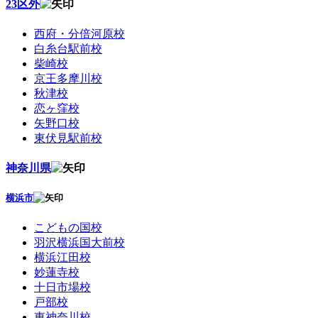
23区外
西府・分倍河原校
白糸台駅前校
柴崎校
京王多摩川校
秋津校
恋ヶ窪校
矢野口校
東伏見駅前校
神奈川県
横浜市
こどもの国校
羽沢横浜国大前校
横浜江田校
妙蓮寺校
十日市場校
戸部校
東神奈川校