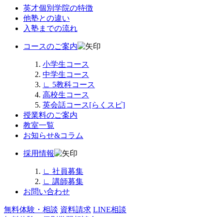
英才個別学院の特徴
他塾との違い
入塾までの流れ
コースのご案内
小学生コース
中学生コース
∟
5教科コース
高校生コース
英会話コース[らくスピ]
授業料のご案内
教室一覧
お知らせ&コラム
採用情報
∟
社員募集
∟
講師募集
お問い合わせ
無料体験・相談
資料請求
LINE相談