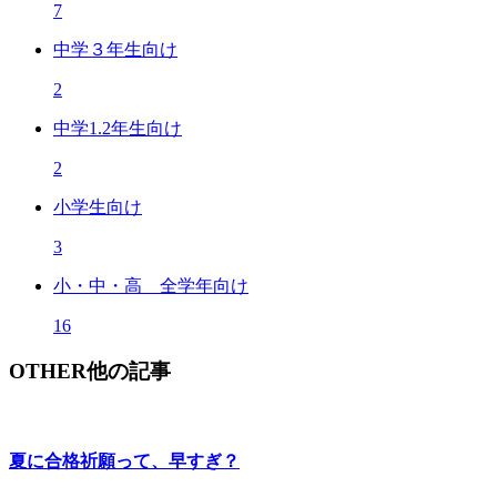
7
中学３年生向け
2
中学1.2年生向け
2
小学生向け
3
小・中・高 全学年向け
16
OTHER
他の記事
夏に合格祈願って、早すぎ？