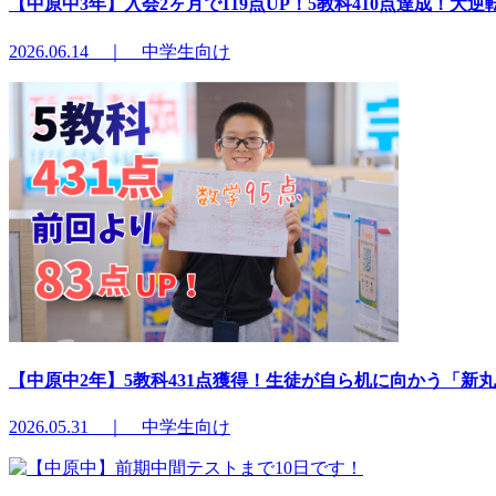
【中原中3年】入会2ヶ月で119点UP！5教科410点達成！
2026.06.14 ｜ 中学生向け
【中原中2年】5教科431点獲得！生徒が自ら机に向かう「新
2026.05.31 ｜ 中学生向け