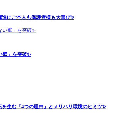
大躍進にご本人も保護者様も大喜び✨
ない壁」を突破✨
大逆転を生む「4つの理由」とメリハリ環境のヒミツ✨