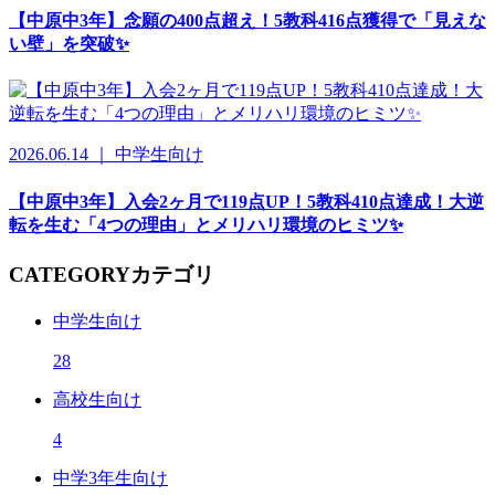
【中原中3年】念願の400点超え！5教科416点獲得で「見えな
い壁」を突破✨
2026.06.14 ｜ 中学生向け
【中原中3年】入会2ヶ月で119点UP！5教科410点達成！大逆
転を生む「4つの理由」とメリハリ環境のヒミツ✨
CATEGORY
カテゴリ
中学生向け
28
高校生向け
4
中学3年生向け