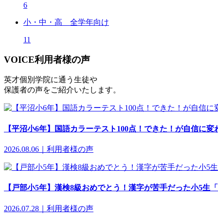
6
小・中・高 全学年向け
11
VOICE
利用者様の声
英才個別学院に通う生徒や
保護者の声をご紹介いたします。
【平沼小6年】国語カラーテスト100点！できた！が自信に変
2026.08.06｜利用者様の声
【戸部小5年】漢検8級おめでとう！漢字が苦手だった小5生
2026.07.28｜利用者様の声