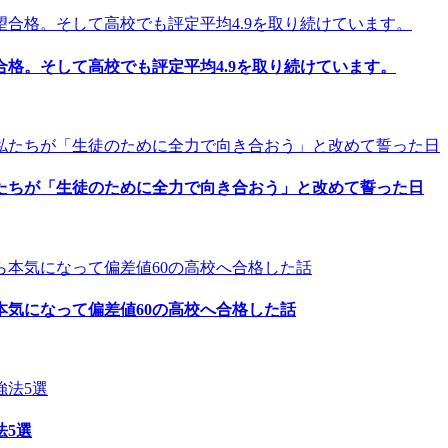
格。そして高校でも評定平均4.9を取り続けています。
たちが「生徒のために全力で向き合おう」と改めて誓った日
気になって偏差値60の高校へ合格した話
法5選