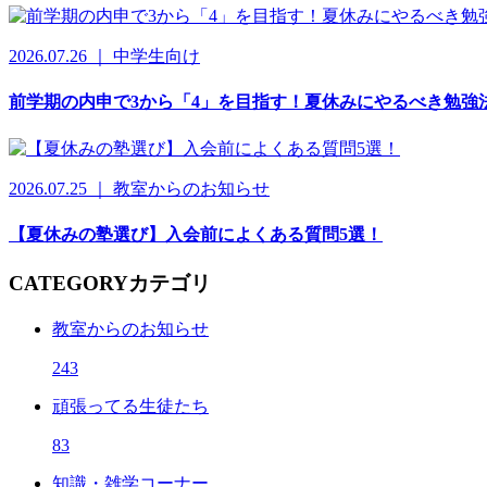
2026.07.26 ｜ 中学生向け
前学期の内申で3から「4」を目指す！夏休みにやるべき勉強
2026.07.25 ｜ 教室からのお知らせ
【夏休みの塾選び】入会前によくある質問5選！
CATEGORY
カテゴリ
教室からのお知らせ
243
頑張ってる生徒たち
83
知識・雑学コーナー