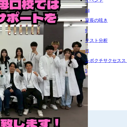
イベント
14
室長の呟き
9
テスト分析
11
シボクチサクセスス
5