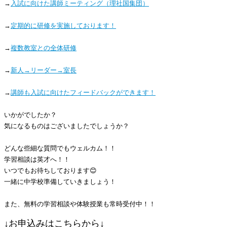
→
入試に向けた講師ミーティング（理社国集団）
→
定期的に研修を実施しております！
→
複数教室との全体研修
→
新人→リーダー→室長
→
講師も入試に向けたフィードバックができます！
いかがでしたか？
気になるものはございましたでしょうか？
どんな些細な質問でもウェルカム！！
学習相談は英才へ！！
いつでもお待ちしております😊
一緒に中学校準備していきましょう！
また、無料の学習相談や体験授業も
常時受付中！！
↓お申込みはこちらから↓