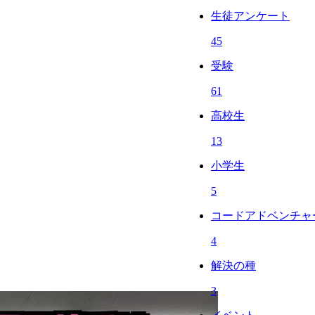
生徒アンケート
45
受験
61
高校生
13
小学生
5
コードアドベンチャ
4
解決の種
3