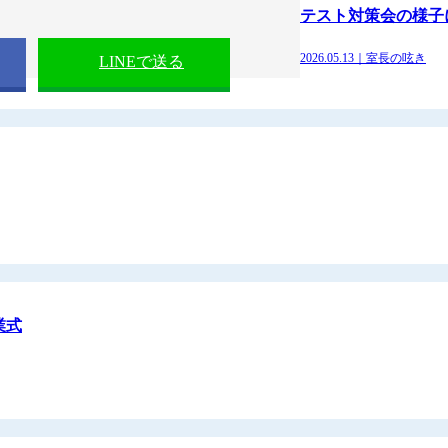
テスト対策会の様子
2026.05.13｜室長の呟き
LINEで送る
業式