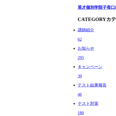
英才個別学院子母口
CATEGORY
カテ
講師紹介
62
お知らせ
295
キャンペーン
39
テスト結果報告
46
テスト対策
180