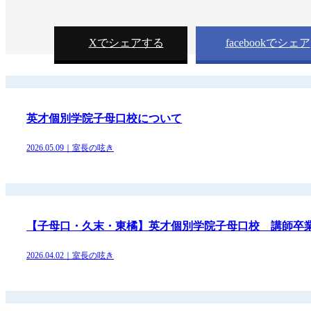
Xでシェアする
facebookでシェア
英才個別学院子母口校について
2026.05.09｜室長の呟き
【子母口・久末・東橘】英才個別学院子母口校 講師卒
2026.04.02｜室長の呟き