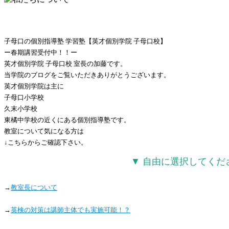
子母口の個別指導塾 学習塾【英才個別学院 子母口校】
ー春期講習受付中！！ー
英才個別学院 子母口校 室長の加藤です。
当学院のブログをご覧いただきありがとうございます。
英才個別学院は主に
子母口小学校
久末小学校
東橘中学校の近くにある個別指導塾です。
教室について気になる方は
↓こちらからご確認下さい。
▼ 自由に選択してくだ
→
教室長について
→
英検の対策は講師主体でも実施可能！？