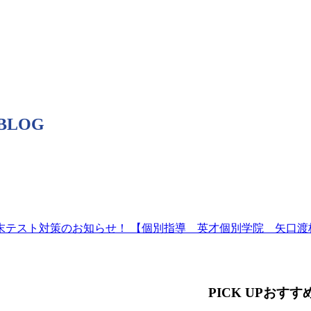
 BLOG
期末テスト対策のお知らせ！ 【個別指導 英才個別学院 矢口渡
PICK UP
おすす