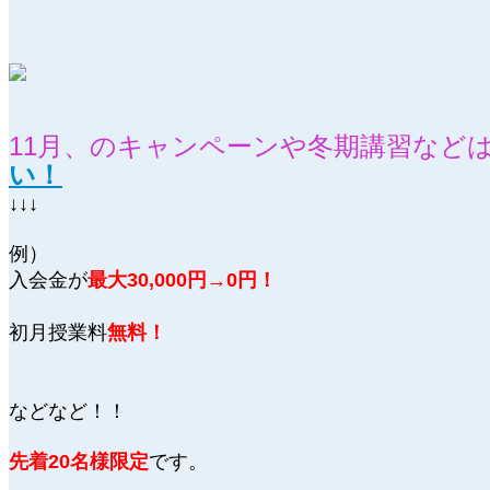
11月、のキャンペーンや冬期講習など
い！
↓↓↓
例）
入会金が
最大30,000円→0円！
初月授業料
無料！
などなど！！
先着20名様限定
です。