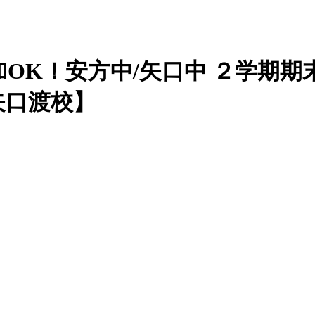
加OK！安方中/矢口中 ２学期
矢口渡校】