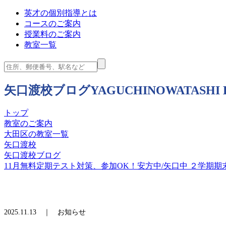
英才の個別指導とは
コースのご案内
授業料のご案内
教室一覧
矢口渡校ブログ
YAGUCHINOWATASHI
トップ
教室のご案内
大田区の教室一覧
矢口渡校
矢口渡校ブログ
11月無料定期テスト対策、参加OK！安方中/矢口中 ２学期
2025.11.13 ｜ お知らせ