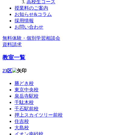
高校生コース
授業料のご案内
お知らせ&コラム
採用情報
お問い合わせ
無料体験・個別学習相談会
資料請求
教室一覧
23区
勝どき校
東京中央校
泉岳寺駅校
千駄木校
千石駅前校
押上スカイツリー前校
住吉校
大島校
イオン南砂校