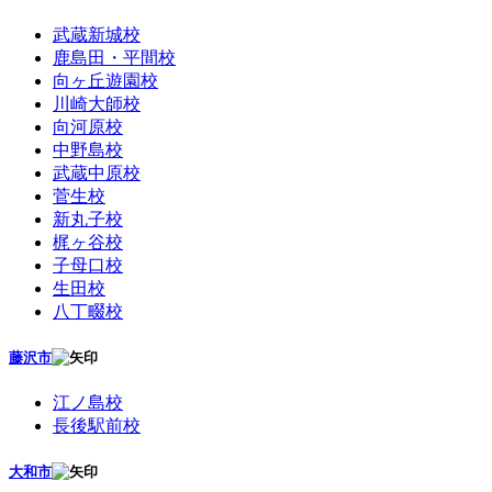
武蔵新城校
鹿島田・平間校
向ヶ丘遊園校
川崎大師校
向河原校
中野島校
武蔵中原校
菅生校
新丸子校
梶ヶ谷校
子母口校
生田校
八丁畷校
藤沢市
江ノ島校
長後駅前校
大和市