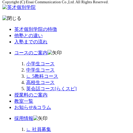
Copyright (C) Eisai Communication Co.,Ltd. All Rights Reserved.
英才個別学院の特徴
他塾との違い
入塾までの流れ
コースのご案内
小学生コース
中学生コース
∟
5教科コース
高校生コース
英会話コース[らくスピ]
授業料のご案内
教室一覧
お知らせ&コラム
採用情報
∟
社員募集