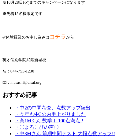
※10月28日(火)までのキャンペーンになります
※先着15名様限定です
コチラ
✅体験授業のお申し込みは
から
英才個別学院武蔵新城校
📞：044-755-1230
📧：musashi@eisai.org
おすすめ記事
・中2の中間考査、点数アップ続出
・今年も中3の内申上がりました
・高1Mくん 数学Ⅰ 100点満点!!
・〇よろこびの声〇
・中3Mさん 前期中間テスト 大幅点数アップ!!