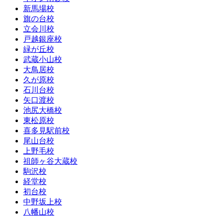
新馬場校
旗の台校
立会川校
戸越銀座校
緑が丘校
武蔵小山校
大鳥居校
久が原校
石川台校
矢口渡校
池尻大橋校
東松原校
喜多見駅前校
尾山台校
上野毛校
祖師ヶ谷大蔵校
駒沢校
経堂校
初台校
中野坂上校
八幡山校