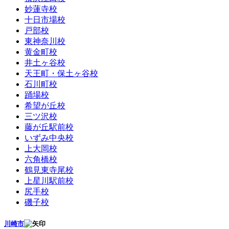
妙蓮寺校
十日市場校
戸部校
東神奈川校
黄金町校
井土ヶ谷校
天王町・保土ヶ谷校
石川町校
踊場校
希望が丘校
三ツ沢校
藤が丘駅前校
いずみ中央校
上大岡校
六角橋校
鶴見東寺尾校
上星川駅前校
尻手校
磯子校
川崎市