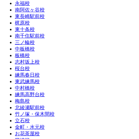
永福校
南阿佐ヶ谷校
東長崎駅前校
梶原校
東十条校
南千住駅前校
三ノ輪校
中板橋校
板橋校
志村坂上校
桜台校
練馬春日校
東武練馬校
中村橋校
練馬高野台校
梅島校
北綾瀬駅前校
竹ノ塚・保木間校
立石校
金町・水元校
お花茶屋校