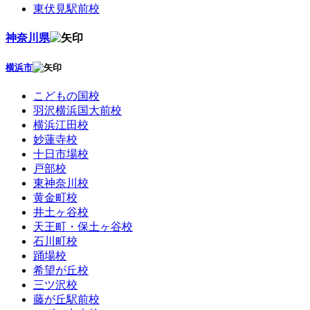
東伏見駅前校
神奈川県
横浜市
こどもの国校
羽沢横浜国大前校
横浜江田校
妙蓮寺校
十日市場校
戸部校
東神奈川校
黄金町校
井土ヶ谷校
天王町・保土ヶ谷校
石川町校
踊場校
希望が丘校
三ツ沢校
藤が丘駅前校