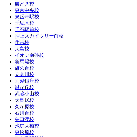
勝どき校
東京中央校
泉岳寺駅校
千駄木校
千石駅前校
押上スカイツリー前校
住吉校
大島校
イオン南砂校
新馬場校
旗の台校
立会川校
戸越銀座校
緑が丘校
武蔵小山校
大鳥居校
久が原校
石川台校
矢口渡校
池尻大橋校
東松原校