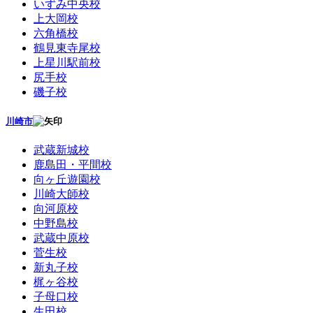
いずみ中央校
上大岡校
六角橋校
鶴見東寺尾校
上星川駅前校
尻手校
磯子校
川崎市
武蔵新城校
鹿島田・平間校
向ヶ丘遊園校
川崎大師校
向河原校
中野島校
武蔵中原校
菅生校
新丸子校
梶ヶ谷校
子母口校
生田校