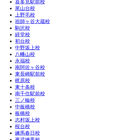
喜多見駅前校
尾山台校
上野毛校
祖師ヶ谷大蔵校
駒沢校
経堂校
初台校
中野坂上校
八幡山校
永福校
南阿佐ヶ谷校
東長崎駅前校
梶原校
東十条校
南千住駅前校
三ノ輪校
中板橋校
板橋校
志村坂上校
桜台校
練馬春日校
東武練馬校