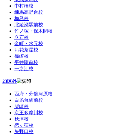
中村橋校
練馬高野台校
梅島校
北綾瀬駅前校
竹ノ塚・保木間校
立石校
金町・水元校
お花茶屋校
篠崎校
平井駅前校
一之江校
23区外
西府・分倍河原校
白糸台駅前校
柴崎校
京王多摩川校
秋津校
恋ヶ窪校
矢野口校