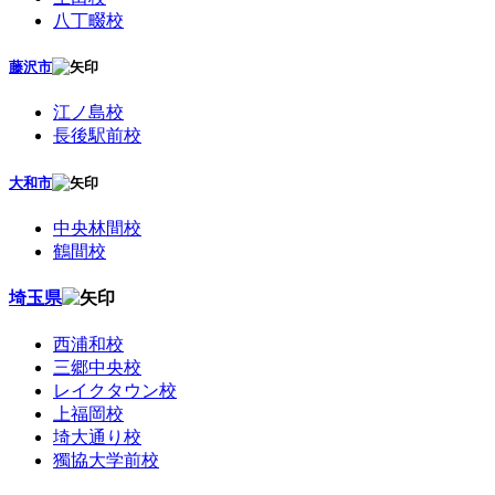
八丁畷校
藤沢市
江ノ島校
長後駅前校
大和市
中央林間校
鶴間校
埼玉県
西浦和校
三郷中央校
レイクタウン校
上福岡校
埼大通り校
獨協大学前校