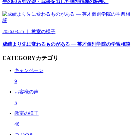
生の60％強が即・成果を出した個別指導の秘密。
2026.03.25 ｜ 教室の様子
成績より先に変わるものがある ― 英才個別学院の学習相談
CATEGORY
カテゴリ
キャンペーン
9
お客様の声
5
教室の様子
46
つぶやき