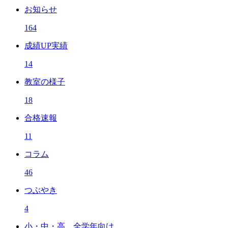
お知らせ
164
成績UP実績
14
教室の様子
18
合格速報
11
コラム
46
つぶやき
4
小・中・高 全学年向け