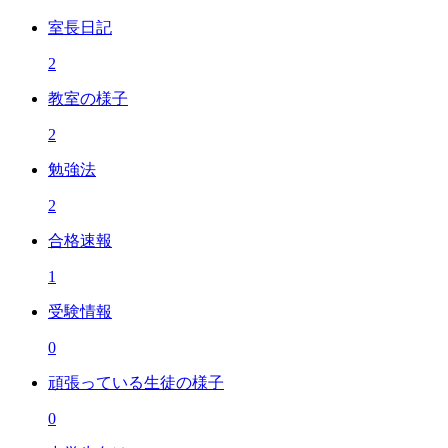
室長日記
2
教室の様子
2
勉強法
2
合格速報
1
受験情報
0
頑張っている生徒の様子
0