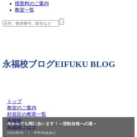
授業料のご案内
教室一覧
永福校ブログ
EIFUKU BLOG
トップ
教室のご案内
杉並区の教室一覧
永福校
今からでも間に合います！～逆転合格への道～
永福校ブログ
2026.08.05 ｜ 中学3年生向け