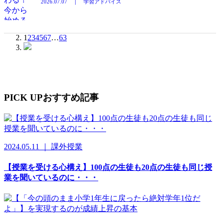
2026.07.07 ｜ 学習アドバイス
1
2
3
4
5
6
7
…
63
PICK UP
おすすめ記事
2024.05.11 ｜ 課外授業
【授業を受ける心構え】100点の生徒も20点の生徒も同じ授
業を聞いているのに・・・