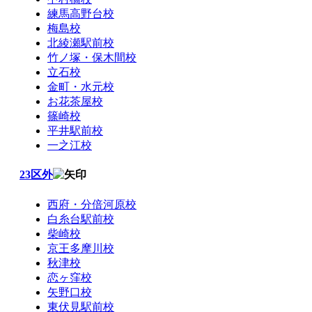
練馬高野台校
梅島校
北綾瀬駅前校
竹ノ塚・保木間校
立石校
金町・水元校
お花茶屋校
篠崎校
平井駅前校
一之江校
23区外
西府・分倍河原校
白糸台駅前校
柴崎校
京王多摩川校
秋津校
恋ヶ窪校
矢野口校
東伏見駅前校