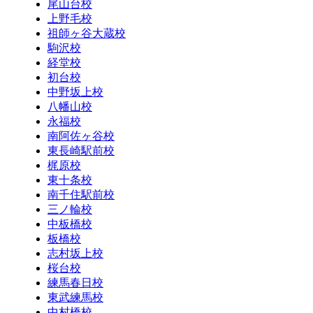
尾山台校
上野毛校
祖師ヶ谷大蔵校
駒沢校
経堂校
初台校
中野坂上校
八幡山校
永福校
南阿佐ヶ谷校
東長崎駅前校
梶原校
東十条校
南千住駅前校
三ノ輪校
中板橋校
板橋校
志村坂上校
桜台校
練馬春日校
東武練馬校
中村橋校