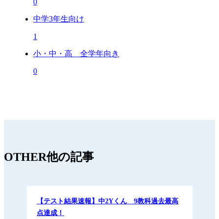
0
中学3年生向け
1
小・中・高 全学年向き
0
OTHER
他の記事
【テスト結果速報】中2Yくん 9教科過去最高
点達成！