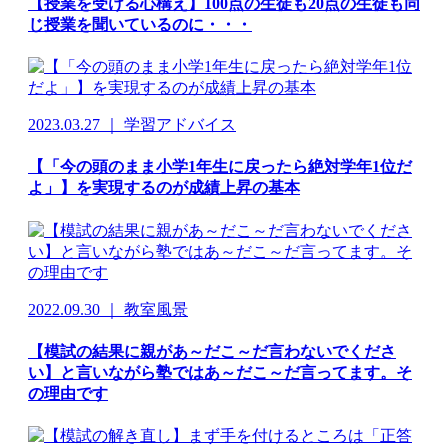
【授業を受ける心構え】100点の生徒も20点の生徒も同
じ授業を聞いているのに・・・
2023.03.27 ｜ 学習アドバイス
【「今の頭のまま小学1年生に戻ったら絶対学年1位だ
よ」】を実現するのが成績上昇の基本
2022.09.30 ｜ 教室風景
【模試の結果に親があ～だこ～だ言わないでくださ
い】と言いながら塾ではあ～だこ～だ言ってます。そ
の理由です