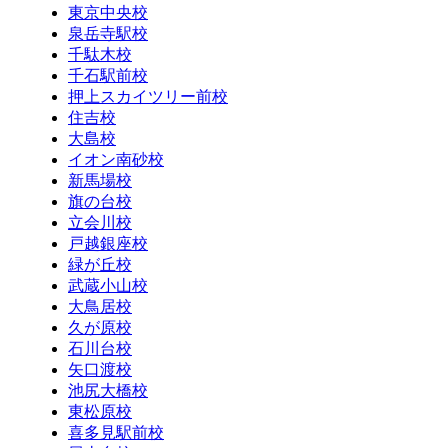
東京中央校
泉岳寺駅校
千駄木校
千石駅前校
押上スカイツリー前校
住吉校
大島校
イオン南砂校
新馬場校
旗の台校
立会川校
戸越銀座校
緑が丘校
武蔵小山校
大鳥居校
久が原校
石川台校
矢口渡校
池尻大橋校
東松原校
喜多見駅前校