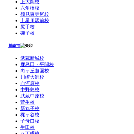
上大岡校
六角橋校
鶴見東寺尾校
上星川駅前校
尻手校
磯子校
川崎市
武蔵新城校
鹿島田・平間校
向ヶ丘遊園校
川崎大師校
向河原校
中野島校
武蔵中原校
菅生校
新丸子校
梶ヶ谷校
子母口校
生田校
八丁畷校