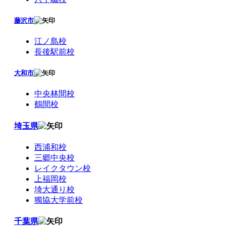
藤沢市
江ノ島校
長後駅前校
大和市
中央林間校
鶴間校
埼玉県
西浦和校
三郷中央校
レイクタウン校
上福岡校
埼大通り校
獨協大学前校
千葉県