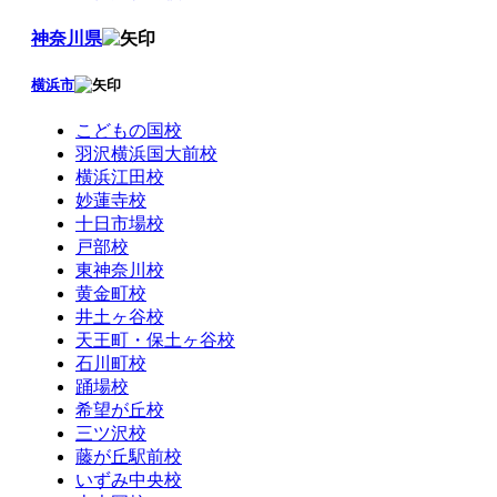
神奈川県
横浜市
こどもの国校
羽沢横浜国大前校
横浜江田校
妙蓮寺校
十日市場校
戸部校
東神奈川校
黄金町校
井土ヶ谷校
天王町・保土ヶ谷校
石川町校
踊場校
希望が丘校
三ツ沢校
藤が丘駅前校
いずみ中央校