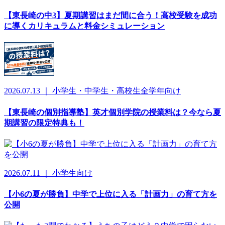
【東長崎の中3】夏期講習はまだ間に合う！高校受験を成功
に導くカリキュラムと料金シミュレーション
2026.07.13 ｜ 小学生・中学生・高校生全学年向け
【東長崎の個別指導塾】英才個別学院の授業料は？今なら夏
期講習の限定特典も！
2026.07.11 ｜ 小学生向け
【小6の夏が勝負】中学で上位に入る「計画力」の育て方を
公開