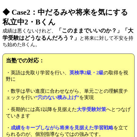
◆ Case2：中だるみや将来を気にする
私立中2・Bくん
「このままでいいのか？」「大
成績は悪くないけれど、
学受験はどうなるんだろう？」
と将来に対して不安を持
ち始めたBくん。
当塾での対応：
・英語は先取り学習を行い、
英検準2級・2級
の取得を視
野に
・数学は早い進度に合わせながら、単元ごとの理解度チ
ェックを行い
“穴のない積み上げ”
を実現
・長期的には高1以降を見据えた
大学受験対策
へとつなげ
ていきます
・
成績をキープしながら将来を見据えた学習戦略
を立て
られるのが、個別指導ならではの強みです。