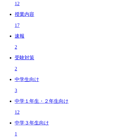
12
授業内容
17
速報
2
受験対策
2
中学生向け
3
中学１年生・２年生向け
12
中学３年生向け
1