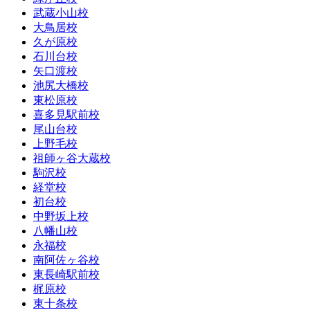
武蔵小山校
大鳥居校
久が原校
石川台校
矢口渡校
池尻大橋校
東松原校
喜多見駅前校
尾山台校
上野毛校
祖師ヶ谷大蔵校
駒沢校
経堂校
初台校
中野坂上校
八幡山校
永福校
南阿佐ヶ谷校
東長崎駅前校
梶原校
東十条校