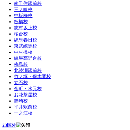
南千住駅前校
三ノ輪校
中板橋校
板橋校
志村坂上校
桜台校
練馬春日校
東武練馬校
中村橋校
練馬高野台校
梅島校
北綾瀬駅前校
竹ノ塚・保木間校
立石校
金町・水元校
お花茶屋校
篠崎校
平井駅前校
一之江校
23区外