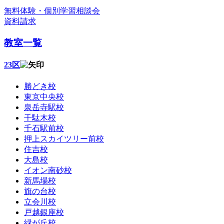
無料体験・個別学習相談会
資料請求
教室一覧
23区
勝どき校
東京中央校
泉岳寺駅校
千駄木校
千石駅前校
押上スカイツリー前校
住吉校
大島校
イオン南砂校
新馬場校
旗の台校
立会川校
戸越銀座校
緑が丘校