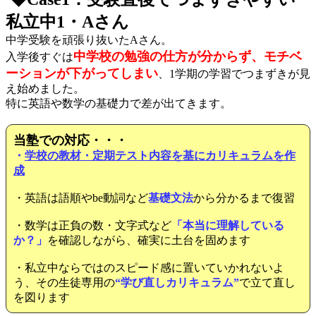
私立中1・Aさん
中学受験を頑張り抜いたAさん。
中学校の勉強の仕方が分からず、モチベ
入学後すぐは
ーションが下がってしまい
、1学期の学習でつまずきが見
え始めました。
特に英語や数学の基礎力で差が出てきます。
当塾での対応・・・
・
学校の教材・定期テスト内容を基にカリキュラムを作
成
・英語は語順やbe動詞など
基礎文法
から分かるまで復習
・数学は正負の数・文字式など
「本当に理解している
か？」
を確認しながら、確実に土台を固めます
・私立中ならではのスピード感に置いていかれないよ
う、その生徒専用の
“学び直しカリキュラム”
で立て直し
を図ります