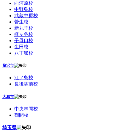
向河原校
中野島校
武蔵中原校
菅生校
新丸子校
梶ヶ谷校
子母口校
生田校
八丁畷校
藤沢市
江ノ島校
長後駅前校
大和市
中央林間校
鶴間校
埼玉県