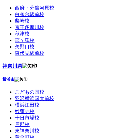
西府・分倍河原校
白糸台駅前校
柴崎校
京王多摩川校
秋津校
恋ヶ窪校
矢野口校
東伏見駅前校
神奈川県
横浜市
こどもの国校
羽沢横浜国大前校
横浜江田校
妙蓮寺校
十日市場校
戸部校
東神奈川校
黄金町校