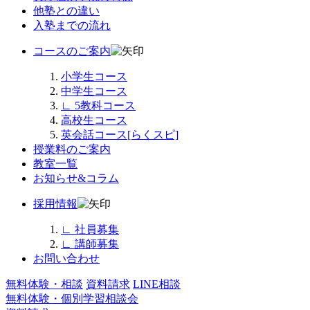
他塾との違い
入塾までの流れ
コースのご案内
小学生コース
中学生コース
∟
5教科コース
高校生コース
英会話コース[らくスピ]
授業料のご案内
教室一覧
お知らせ&コラム
採用情報
∟
社員募集
∟
講師募集
お問い合わせ
無料体験・相談
資料請求
LINE相談
無料体験・個別学習相談会