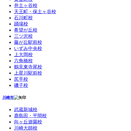
井土ヶ谷校
天王町・保土ヶ谷校
石川町校
踊場校
希望が丘校
三ツ沢校
藤が丘駅前校
いずみ中央校
上大岡校
六角橋校
鶴見東寺尾校
上星川駅前校
尻手校
磯子校
川崎市
武蔵新城校
鹿島田・平間校
向ヶ丘遊園校
川崎大師校