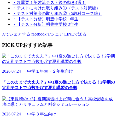
・超重要！英才流テスト後の動き4選！
・テストに向けた取り組み①（テスト対策編）
・テスト対策会の取り組み②（5教科コース編）
・【テスト分析】明豊中学校 1年生
・【テスト分析】明豊中学校 2年生
Xでシェアする
facebookでシェア
LINEで送る
PICK UP
おすすめ記事
2026.07.24 ｜ 中学１年生・２年生向け
「このままで大丈夫？」中1夏の過ごし方で決まる！2学期の
定期テストで点数を戻す夏期講習の全貌
2026.07.24 ｜ 中学３年生向け