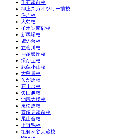
千石駅前校
押上スカイツリー前校
住吉校
大島校
イオン南砂校
新馬場校
旗の台校
立会川校
戸越銀座校
緑が丘校
武蔵小山校
大鳥居校
久が原校
石川台校
矢口渡校
池尻大橋校
東松原校
喜多見駅前校
尾山台校
上野毛校
祖師ヶ谷大蔵校