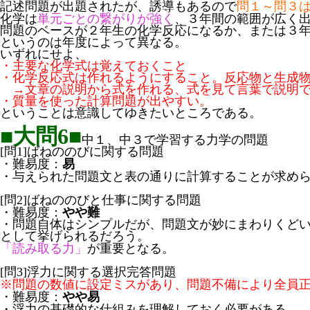
記述問題が出題されたが、誘導もあるので
問１～問３
化学は
単元ごとの繋がりが強く
、３年間の範囲が広く
問題のベースが２年生の化学反応になるか、または３
というのは年度によって異なる。
いずれにせよ、
・主要な化学式は覚えておくこと
・化学反応式は作れるようにすること。反応物と生成
→文章の説明から式を作れる、式を見て言葉で説明で
・質量を使った計算問題が出やすい。
ということは意識してゆきたいところである。
■大問6■
中１、中３で学習する力学の問題
[問1]ばねののびに関する問題
・難易度：
易
・与えられた問題文と表の通りに計算することが求め
[問2]ばねののびと仕事に関する問題
・難易度：
やや難
・問題自体はシンプルだが、問題文が妙にまわりくど
として挙げられるだろう。
「読み取る力」
が重要となる。
[問3]浮力に関する選択完答問題
※問題の数値に設定ミスがあり、問題不備により全員
・難易度：
やや易
・浮力の基礎的な仕組みを理解しておく必要がある。