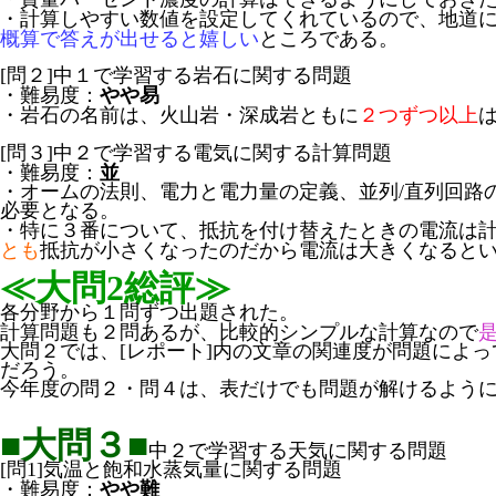
・計算しやすい数値を設定してくれているので、地道
概算で答えが出せると嬉しい
ところである。
[問２]中１で学習する岩石に関する問題
・難易度：
やや易
・岩石の名前は、火山岩・深成岩ともに
２つずつ以上
[問３]中２で学習する電気に関する計算問題
・難易度：
並
・オームの法則、電力と電力量の定義、並列/直列回路
必要となる。
・特に３番について、抵抗を付け替えたときの電流は
とも
抵抗が小さくなったのだから電流は大きくなると
≪大問2総評≫
各分野から１問ずつ出題された。
計算問題も２問あるが、比較的シンプルな計算なので
大問２では、[レポート]内の文章の関連度が問題によ
だろう。
今年度の問２・問４は、表だけでも問題が解けるよう
■大問３■
中２で学習する天気に関する問題
[問1]気温と飽和水蒸気量に関する問題
・難易度：
やや難