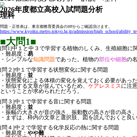
2026年度都立高校入試問題分析
理科
問題・正答表は、東京都教育委員会のHPからご確認頂けます。
https://www.kyoiku.metro.tokyo.lg.jp/admission/high_school/ability
■大問1■
[問1]中１と中３で学習する植物のしくみ、生殖細胞に
・難易度：
易
・シンプルな
知識問題
であった。植物の
部位や細胞
の
[問２]中１で学習する状態変化に関する問題
・難易度：
並
・状態変化による体積の変化を覚えておく必要があっ
・類似する文章が並んでいるため、
ケアレスミス
に注
ということが求められただろう。
[問３]中１で学習する音に関する問題
・難易度：
並
・振幅の大きさが音の強さ、振動数の高さが音の高さ
・まずは、枠内の文章と選択肢、図を読んでおくと良
[問４]中２で学習する化学反応の熱に関する問題
・難易度：
やや難