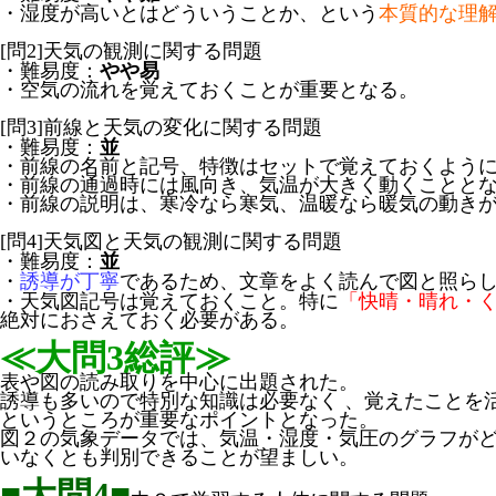
・湿度が高いとはどういうことか、という
本質的な理
[問2]天気の観測に関する問題
・難易度：
やや易
・空気の流れを覚えておくことが重要となる。
[問3]前線と天気の変化に関する問題
・難易度：
並
・前線の名前と記号、特徴はセットで覚えておくよう
・前線の通過時には風向き、気温が大きく動くことと
・前線の説明は、寒冷なら寒気、温暖なら暖気の動き
[問4]天気図と天気の観測に関する問題
・難易度：
並
・
誘導が丁寧
であるため、文章をよく読んで図と照ら
・天気図記号は覚えておくこと。特に
「快晴・晴れ・
絶対におさえておく必要がある。
≪大問3総評≫
表や図の読み取りを中心に出題された。
誘導も多いので特別な知識は必要なく 、覚えたことを
というところが重要なポイントとなった。
図２の気象データでは、気温・湿度・気圧のグラフが
いなくとも判別できることが望ましい。
■大問4■