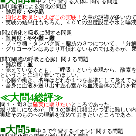
中２で学習する人体に関する問題
[問1]唾液による消化の問題
・難易度：
やや易
・
消化と吸収といえばこの実験！
文章の誘導が多いの
・実験の結果はもちろん、４０℃の温度設定や水と唾
[問2]消化と吸収に関する問題
・難易度：
やや難～難
・ブドウ糖・タンパク質・脂肪の３つについて、「分
・グリコーゲンはあまり耳慣れないものではあるが、
[問3]細胞の呼吸と心臓に関する問題
・難易度：
並
・覚えていなくとも、「呼吸」という表現から、酸素
ということに辿り着いてほしい。
・心臓の働き、名称はどれか１つを基準にして覚えて
・全身に血液を送り出す左心室から血液全体の流れを
≪大問4総評≫
問１・問３は
確実に取りたい
ところであった。
繰り返しになるが、問１の題材は頻出かつ更に難しい
実験そのものへの理解を深めておきたいところである
■大問5■
中３で学習するイオンに関する問題