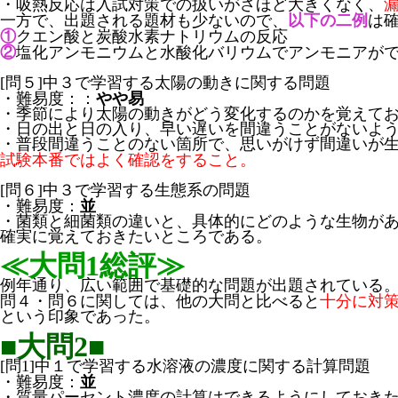
・吸熱反応は入試対策での扱いがさほど大きくなく、
一方で、出題される題材も少ないので、
以下の二例
は
①
クエン酸と炭酸水素ナトリウムの反応
②
塩化アンモニウムと水酸化バリウムでアンモニアが
[問５]中３で学習する太陽の動きに関する問題
・難易度：：
やや易
・季節により太陽の動きがどう変化するのかを覚えて
・日の出と日の入り、早い遅いを間違うことがないよ
・普段間違うことのない箇所で、思いがけず間違いが
試験本番ではよく確認をすること。
[問６]中３で学習する生態系の問題
・難易度：
並
・菌類と細菌類の違いと、具体的にどのような生物が
確実に覚えておきたいところである。
≪大問1総評≫
例年通り、広い範囲で基礎的な問題が出題されている
問４・問６に関しては、他の大問と比べると
十分に対
という印象であった。
■大問2■
[問1]中１で学習する水溶液の濃度に関する計算問題
・難易度：
並
・質量パーセント濃度の計算はできるようにしておき