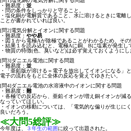
[問1]塩化銅の電気分解に関する問題
・難易度：
並
・問の条件をしっかりと守ること。
・塩化銅が電解質であること、水に溶けるときに電離
ことが書かれていれば良い。
[問2]電気分解とイオンに関する問題
・難易度：
やや易
・図１から電極Aが陰極であることがわかるため、その
・結果１を読み込むと、電極Aに銅、Bに塩素が発生し
・物質の特徴(色、臭いなど)は必ず覚えておくようにし
[問3]ダニエル電池に関する問題
・難易度：
並
・「亜鉛版が溶ける＝電子を放出してイオンになる」
電子の流れをもとに全体の反応を覚えてゆきたい。
[問4]ダニエル電池の水溶液中のイオンに関する問題
・難易度：
難
・各極での反応から、亜鉛イオンが増え銅イオンが減
なっていてほしい。
・イオンの移動については、「電気的な偏りが生じに
良いだろう。
≪大問5総評≫
今年度は、
３年生の範囲
に絞って出題された。