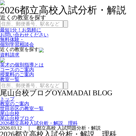
2026都立高校入試分析・解説
近くの教室を探す
最短1分！お気軽に
お問い合わせください
無料体験・
個別学習相談会
近くの教室を探す
資料請求
英才の個別指導とは
コースのご案内
授業料のご案内
教室一覧
尾山台校ブログ
OYAMADAI BLOG
トップ
教室のご案内
世田谷区の教室一覧
尾山台校
尾山台校ブログ
2026都立高校入試分析・解説 理科
2026.03.12 ｜ 都立高校 入試問題分析・解説
2026都立高校入試分析・解説 理科