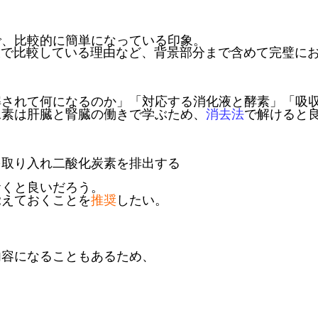
で、比較的に簡単になっている印象。
液で比較している理由など、背景部分まで含めて完璧に
解されて何になるのか」「対応する消化液と酵素」「吸
尿素は肝臓と腎臓の働きで学ぶため、
消去法
で解けると
を取り入れ二酸化炭素を排出する
おくと良いだろう。
覚えておくことを
推奨
したい。
内容になることもあるため、
。