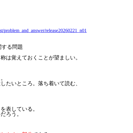
_test/problem_and_answer/release20260221_n01
関する問題
名称は覚えておくことが望ましい。
た。
意したいところ。落ち着いて読む、
、を表している。
いだろう。